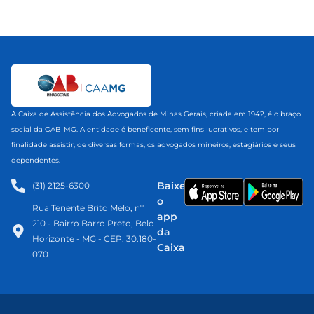
A Caixa de Assistência dos Advogados de Minas Gerais, criada em 1942, é o braço
social da OAB-MG. A entidade é beneficente, sem fins lucrativos, e tem por
finalidade assistir, de diversas formas, os advogados mineiros, estagiários e seus
dependentes.
Baixe
(31) 2125-6300​
o
Rua Tenente Brito Melo, nº
app
210 - Bairro Barro Preto, Belo
da
Horizonte - MG - CEP: 30.180-
Caixa
070