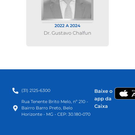
2022 A 2024
Dr. Gustavo Chalfun
(31) 2125-6300​
Baixe o
app da
Rua Tenente Brito Melo, nº 210 -
Caixa
Bairro Barro Preto, Belo
Horizonte - MG - CEP: 30.180-070