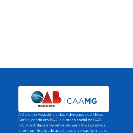
A Caixa de Assistência dos Advogados de Minas
Gerais, criada em 1942, é o braço social da OAB-
MG. A entidade é beneficente, sem fins lucrativos,
e tem por finalidade assistir, de diversas formas, os