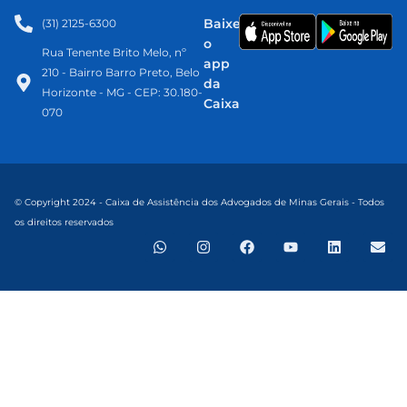
Baixe
(31) 2125-6300​
o
Rua Tenente Brito Melo, nº
app
210 - Bairro Barro Preto, Belo
da
Horizonte - MG - CEP: 30.180-
Caixa
070
© Copyright 2024 - Caixa de Assistência dos Advogados de Minas Gerais - Todos
os direitos reservados