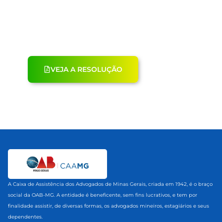
VEJA A RESOLUÇÃO
A Caixa de Assistência dos Advogados de Minas Gerais, criada em 1942, é o braço
social da OAB-MG. A entidade é beneficente, sem fins lucrativos, e tem por
finalidade assistir, de diversas formas, os advogados mineiros, estagiários e seus
dependentes.