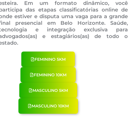
esteira. Em um formato dinâmico, você
participa das etapas classificatórias online de
onde estiver e disputa uma vaga para a grande
final presencial em Belo Horizonte. Saúde,
tecnologia e integração exclusiva para
advogados(as) e estagiários(as) de todo o
estado.
FEMININO 5KM
FEMININO 10KM
MASCULINO 5KM
MASCULINO 10KM