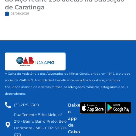
de Caratinga
05/08/2026
A Caixa de Assistência dos Advogados de Minas Gerais, criada em 1942, é o braço
social da OAB-MG. A entidade é beneficente, sem fins lucrativos, e tem por
finalidade assistir, de diversas formas, os advogados mineiros, estagiários e seus
dependentes.
Baixe
(31) 2125-6300​
o
Rua Tenente Brito Melo, nº
app
210 - Bairro Barro Preto, Belo
da
Horizonte - MG - CEP: 30.180-
Caixa
070