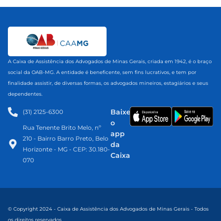
A Caixa de Assistência dos Advogados de Minas Gerais, criada em 1942, é o braço
social da OAB-MG. A entidade é beneficente, sem fins lucrativos, e tem por
finalidade assistir, de diversas formas, os advogados mineiros, estagiários e seus
dependentes.
Baixe
(31) 2125-6300​
o
Rua Tenente Brito Melo, nº
app
210 - Bairro Barro Preto, Belo
da
Horizonte - MG - CEP: 30.180-
Caixa
070
© Copyright 2024 - Caixa de Assistência dos Advogados de Minas Gerais - Todos
os direitos reservados