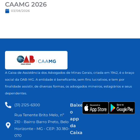
CAAMG 2026
03/08/2026
A Caixa de Assistência dos Advogados de Minas Gerais, criada em 1942, é o braço
social da OAB-MG. A entidade é beneficente, sem fins lucrativos, e tem por
finalidade assistir, de diversas formas, os advogados mineiros, estagiários e seus
dependentes.
Baixe
(31) 2125-6300​
o
Rua Tenente Brito Melo, nº
app
210 - Bairro Barro Preto, Belo
da
Horizonte - MG - CEP: 30.180-
Caixa
070