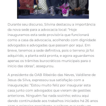
Durante seu discurso, Silvina destacou a importância
da nova sede para a advocacia local: “Hoje
inauguramos esta sede provisória que funcionará
como a casa da advocacia, acolhendo com dignidade
advogados e advogadas que passam por aqui. Em
breve, teremos a sede definitiva, pois o terreno já foi
adquirido, a planta está pronta, e agora aguardamos
apenas os trâmites burocráticos municipais para o
início das obras”, assegurou.
A presidente da OAB Ribeirão das Neves, Valdilene de
Jesus da Silva, expressou sua satisfação com a
inauguração: “Estou muito feliz por inaugurar esta
casa junto com advogados que vieram de gestões
anteriores. Ninguém faz nada sozinho; estou aqui
dando continuidade aos trabalhos iniciados há 26 anos
com o primeiro presidente, e saibam que cada um