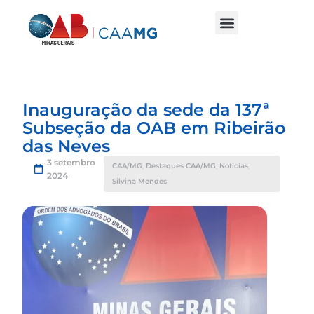
Inauguração da sede da 137ª
Subseção da OAB em Ribeirão
das Neves
3 setembro
CAA/MG
,
Destaques CAA/MG
,
Notícias
,
2024
Silvina Mendes