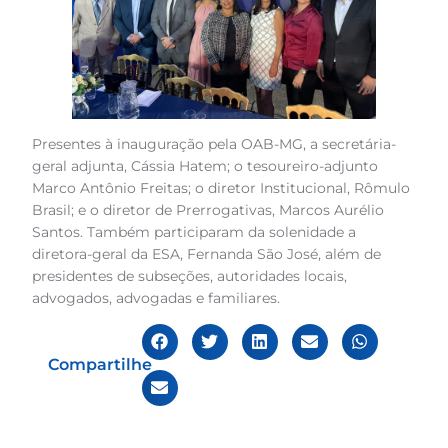
Presentes à inauguração pela OAB-MG, a secretária-
geral adjunta, Cássia Hatem; o tesoureiro-adjunto
Marco Antônio Freitas; o diretor Institucional, Rômulo
Brasil; e o diretor de Prerrogativas, Marcos Aurélio
Santos. Também participaram da solenidade a
diretora-geral da ESA, Fernanda São José, além de
presidentes de subseções, autoridades locais,
advogados, advogadas e familiares.
Compartilhe