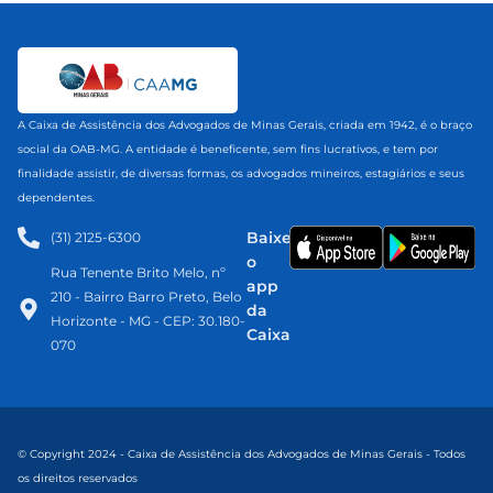
A Caixa de Assistência dos Advogados de Minas Gerais, criada em 1942, é o braço
social da OAB-MG. A entidade é beneficente, sem fins lucrativos, e tem por
finalidade assistir, de diversas formas, os advogados mineiros, estagiários e seus
dependentes.
Baixe
(31) 2125-6300​
o
Rua Tenente Brito Melo, nº
app
210 - Bairro Barro Preto, Belo
da
Horizonte - MG - CEP: 30.180-
Caixa
070
© Copyright 2024 - Caixa de Assistência dos Advogados de Minas Gerais - Todos
os direitos reservados