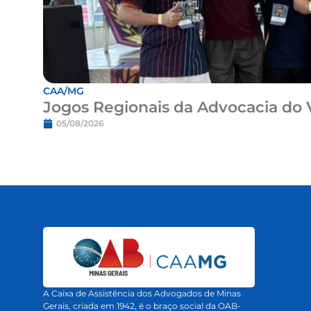
CAA/MG
Jogos Regionais da Advocacia do 
05/08/2026
A Caixa de Assistência dos Advogados de Minas
Gerais, criada em 1942, é o braço social da OAB-