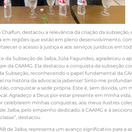
Chalfun, destacou a relevância da criação da subseção, 
a em regiões que estão em pleno desenvolvimento, como 
ecer o acesso à justiça e aos serviços jurídicos em tod
te da Subseção de Jaíba, Júlia Fagundes, agradeceu o a
ipe da CAAMG. Ela destacou a conquista da subseção c
o da Subseção, reconhecendo o papel fundamental da CA
el na história da advocacia jaibense! Sinto-me profund
ão, conquistar a sede própria. Este é, sem dúvida, um ma
cal. Agradeço a Deus por estar presente em minha vida
por celebrarem minhas conquistas; aos meus ilustres col
 de Jaíba, pelo empenho dedicado; à CAAMG e à seccional
classe”, destacou.
 de Jaíba, representa um avanço significativo para a ad