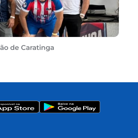
CAA/MG
ão de Caratinga
Reméd
05/08/