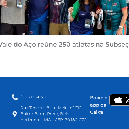
Vale do Aço reúne 250 atletas na Subseç
(31) 2125-6300​
Baixe o
app da
Rua Tenente Brito Melo, nº 210 -
Caixa
Bairro Barro Preto, Belo
Horizonte - MG - CEP: 30.180-070