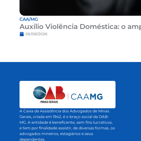
CAA/MG
Auxílio Violência Doméstica: o 
06/08/2026
A Caixa de Assistência dos Advogados de Minas
Gerais, criada em 1942, é o braço social da OAB-
MG. A entidade é beneficente, sem fins lucrativos,
e tem por finalidade assistir, de diversas formas, os
advogados mineiros, estagiários e seus
dependentes.