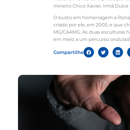
mineiro Chico Xavier, Irmã Dulce 
O busto em homenagem a Ronaldo
criado por ele, em 2005, e que 
MG/CAAMG. As duas esculturas 
em meio a um percurso ondulado 
Compartilhe