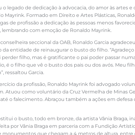
 o legado de dedicação à advocacia, do amor às artes e
o Mayrink. Formado em Direito e Artes Plásticas, Rona
legas de profissão a dedicação às pessoas menos favoreci
m, lembrando com emoção de Ronaldo Mayrink.
as, conselheira seccional da OAB, Ronaldo Garcia agrade
o da entidade de reinaugurar o busto do filho. “Agrad
ai perder filho, mas é gratificante o pai poder passar numa
, é o filho que vê o busto dos pais ou dos avós. Meu fil
, ressaltou Garcia.
rcício da profissão, Ronaldo Mayrink foi advogado volun
. Atuou como voluntário da Cruz Vermelha de Minas Gera
até o falecimento. Abraçou também a ações em defesa d
stitui o busto, todo em bronze, da artista Vânia Braga, 
 feita por Vânia Braga em parceria com a Fundição Artísti
 monumentos que chegam a 4 metros de altura, entre 