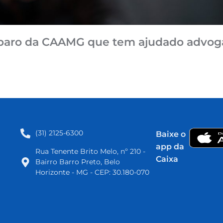
amparo da CAAMG que tem ajudado advog
(31) 2125-6300​
Baixe o
app da
Rua Tenente Brito Melo, nº 210 -
Caixa
Bairro Barro Preto, Belo
Horizonte - MG - CEP: 30.180-070