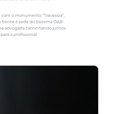
a com o monumento “Travessia”,
m frente à sede do Sistema OAB-
ma advogada caminhando juntos
ra a profissional.