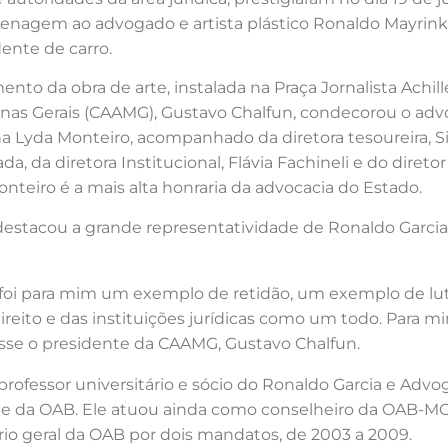
agem ao advogado e artista plástico Ronaldo Mayrink de
ente de carro.
to da obra de arte, instalada na Praça Jornalista Achill
nas Gerais (CAAMG), Gustavo Chalfun, condecorou o adv
 Lyda Monteiro, acompanhado da diretora tesoureira, Si
da, da diretora Institucional, Flávia Fachineli e do diret
nteiro é a mais alta honraria da advocacia do Estado.
destacou a grande representatividade de Ronaldo Garcia 
 foi para mim um exemplo de retidão, um exemplo de lut
reito e das instituições jurídicas como um todo. Para 
isse o presidente da CAAMG, Gustavo Chalfun.
ofessor universitário e sócio do Ronaldo Garcia e Advo
a OAB. Ele atuou ainda como conselheiro da OAB-MG, f
rio geral da OAB por dois mandatos, de 2003 a 2009.