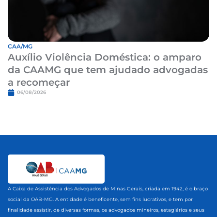
CAA/MG
Auxílio Violência Doméstica: o amparo
da CAAMG que tem ajudado advogadas
a recomeçar
06/08/2026
A Caixa de Assistência dos Advogados de Minas Gerais, criada em 1942, é o braço
social da OAB-MG. A entidade é beneficente, sem fins lucrativos, e tem por
finalidade assistir, de diversas formas, os advogados mineiros, estagiários e seus