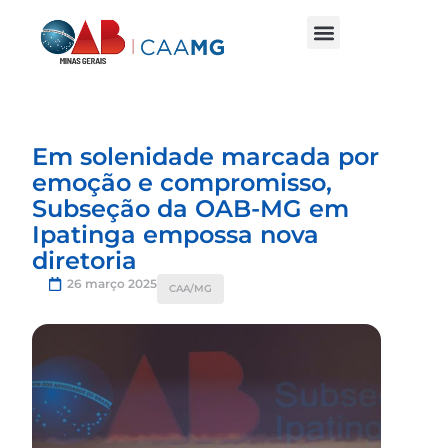
Em solenidade marcada por
emoção e compromisso,
Subseção da OAB-MG em
Ipatinga empossa nova
diretoria
26 março 2025
CAA/MG