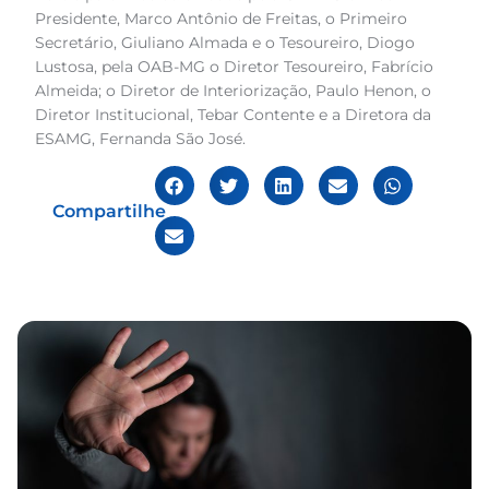
Presidente, Marco Antônio de Freitas, o Primeiro
Secretário, Giuliano Almada e o Tesoureiro, Diogo
Lustosa, pela OAB-MG o Diretor Tesoureiro, Fabrício
Almeida; o Diretor de Interiorização, Paulo Henon, o
Diretor Institucional, Tebar Contente e a Diretora da
ESAMG, Fernanda São José.
Compartilhe