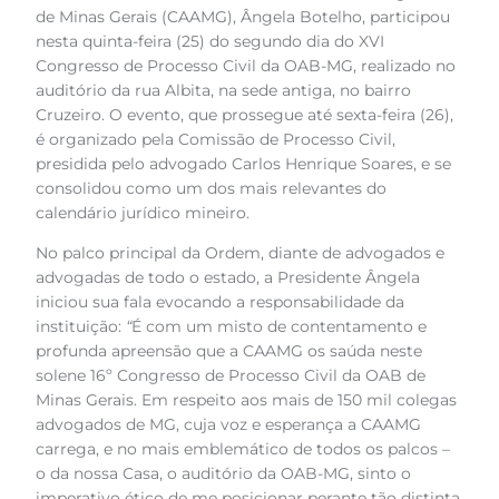
de Minas Gerais (CAAMG), Ângela Botelho, participou
nesta quinta-feira (25) do segundo dia do XVI
Congresso de Processo Civil da OAB-MG, realizado no
auditório da rua Albita, na sede antiga, no bairro
Cruzeiro. O evento, que prossegue até sexta-feira (26),
é organizado pela Comissão de Processo Civil,
presidida pelo advogado Carlos Henrique Soares, e se
consolidou como um dos mais relevantes do
calendário jurídico mineiro.
No palco principal da Ordem, diante de advogados e
advogadas de todo o estado, a Presidente Ângela
iniciou sua fala evocando a responsabilidade da
instituição:
“
É com um misto de contentamento e
profunda apreensão que a CAAMG os saúda neste
solene 16º Congresso de Processo Civil da OAB de
Minas Gerais. Em respeito aos mais de 150 mil colegas
advogados de MG, cuja voz e esperança a CAAMG
carrega, e no mais emblemático de todos os palcos –
o da nossa Casa, o auditório da OAB-MG, sinto o
imperativo ético de me posicionar perante tão distinta