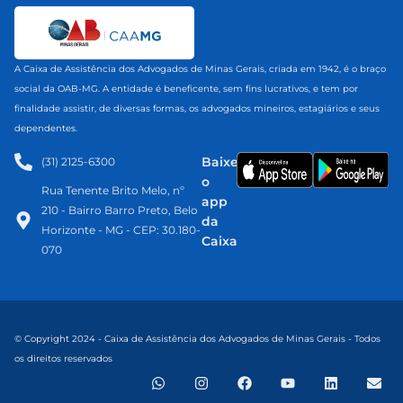
A Caixa de Assistência dos Advogados de Minas Gerais, criada em 1942, é o braço
social da OAB-MG. A entidade é beneficente, sem fins lucrativos, e tem por
finalidade assistir, de diversas formas, os advogados mineiros, estagiários e seus
dependentes.
Baixe
(31) 2125-6300​
o
Rua Tenente Brito Melo, nº
app
210 - Bairro Barro Preto, Belo
da
Horizonte - MG - CEP: 30.180-
Caixa
070
© Copyright 2024 - Caixa de Assistência dos Advogados de Minas Gerais - Todos
os direitos reservados