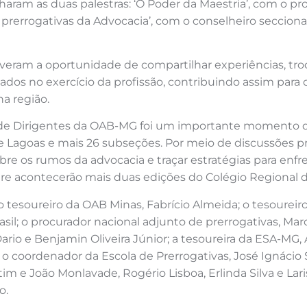
am as duas palestras: ‘O Poder da Maestria’, com o pr
s prerrogativas da Advocacia’, com o conselheiro secciona
tiveram a oportunidade de compartilhar experiências, t
ados no exercício da profissão, contribuindo assim para 
a região.
l de Dirigentes da OAB-MG foi um importante momento 
te Lagoas e mais 26 subseções. Por meio de discussões pr
bre os rumos da advocacia e traçar estratégias para enfr
re acontecerão mais duas edições do Colégio Regional 
esoureiro da OAB Minas, Fabrício Almeida; o tesoureiro-
rasil; o procurador nacional adjunto de prerrogativas, Ma
Dario e Benjamin Oliveira Júnior; a tesoureira da ESA-MG,
o coordenador da Escola de Prerrogativas, José Ignácio 
 e João Monlavade, Rogério Lisboa, Erlinda Silva e Lari
o.