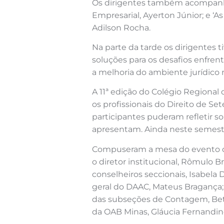
Os dirigentes também acompanhar
Empresarial, Ayerton Júnior; e ‘A
Adilson Rocha.
Na parte da tarde os dirigentes 
soluções para os desafios enfrent
a melhoria do ambiente jurídico n
A 11ª edição do Colégio Regiona
os profissionais do Direito de Se
participantes puderam refletir so
apresentam. Ainda neste semest
Compuseram a mesa do evento o t
o diretor institucional, Rômulo B
conselheiros seccionais, Isabela 
geral do DAAC, Mateus Bragança; 
das subseções de Contagem, Betim
da OAB Minas, Gláucia Fernandin