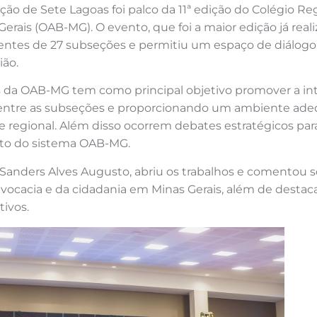
seção de Sete Lagoas foi palco da 11ª edição do Colégio 
erais (OAB-MG). O evento, que foi a maior edição já real
gentes de 27 subseções e permitiu um espaço de diálogo 
ião.
s da OAB-MG tem como principal objetivo promover a inte
s entre as subseções e proporcionando um ambiente ade
l e regional. Além disso ocorrem debates estratégicos pa
ento do sistema OAB-MG.
 Sanders Alves Augusto, abriu os trabalhos e comentou so
cacia e da cidadania em Minas Gerais, além de destaca
ivos.