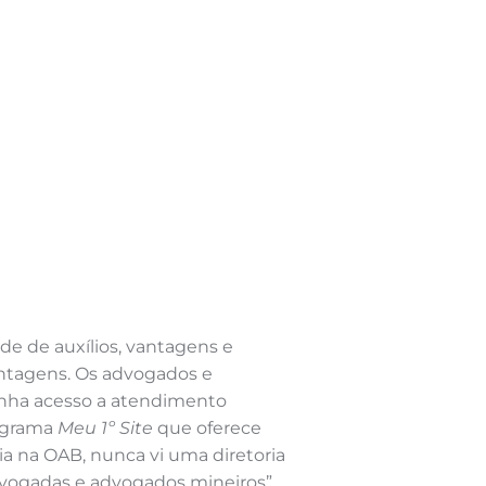
e de auxílios, vantagens e
 vantagens. Os advogados e
tenha acesso a atendimento
rograma
Meu 1º Site
que oferece
ia na OAB, nunca vi uma diretoria
advogadas e advogados mineiros”.