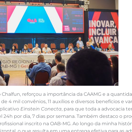
Chalfun, reforçou a importância da CAAMG e a quantidad
s de 4 mil convênios, 11 auxílios e diversos benefícios e
plicativo
Einstein Conecta
, para que toda a advocacia 
vel 24h por dia, 7 dias por semana. Também destaco o p
rofissional inscrito na OAB-MG. Ao longo da minha histór
izontal, o que resulta em uma entrega efetiva para as 