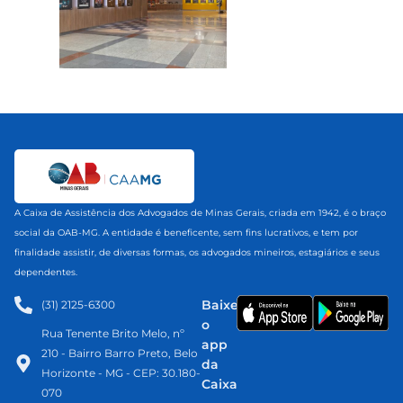
A Caixa de Assistência dos Advogados de Minas Gerais, criada em 1942, é o braço
social da OAB-MG. A entidade é beneficente, sem fins lucrativos, e tem por
finalidade assistir, de diversas formas, os advogados mineiros, estagiários e seus
dependentes.
Baixe
(31) 2125-6300​
o
Rua Tenente Brito Melo, nº
app
210 - Bairro Barro Preto, Belo
da
Horizonte - MG - CEP: 30.180-
Caixa
070