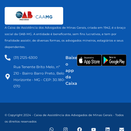
A Caixa de Assistência dos Advogados de Minas Gerais, criada em 1942, é o braço
social da OAB-MG. A entidade é beneficente, sem fins lucrativos, e tem por
finalidade assistir, de diversas formas, os advogados mineiros, estagiários e seus
dependentes.
Baixe
(31) 2125-6300​
o
Rua Tenente Brito Melo, nº
app
210 - Bairro Barro Preto, Belo
da
Horizonte - MG - CEP: 30.180-
Caixa
070
© Copyright 2024 - Caixa de Assistência dos Advogados de Minas Gerais - Todos
os direitos reservados