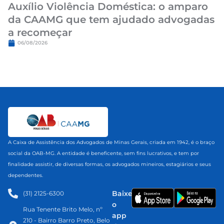
Auxílio Violência Doméstica: o amparo
da CAAMG que tem ajudado advogadas
a recomeçar
06/08/2026
A Caixa de Assistência dos Advogados de Minas Gerais, criada em 1942, é o braço
social da OAB-MG. A entidade é beneficente, sem fins lucrativos, e tem por
finalidade assistir, de diversas formas, os advogados mineiros, estagiários e seus
dependentes.
Baixe
(31) 2125-6300​
o
Rua Tenente Brito Melo, nº
app
210 - Bairro Barro Preto, Belo