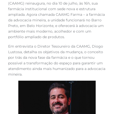
(CAAMG) reinaugura, no dia 10 de julho, às 16h, sua
farmácia institucional com sede nova e estrutura
ampliada. Agora chamada CAAMG Farma – a farmácia
da advocacia mineira, a unidade funcionará no Barro
Preto, em Belo Horizonte, e oferecerá à advocacia um
ambiente mais moderno, acolhedor e com um
portfólio ampliado de produtos.
Em entrevista o Diretor Tesoureiro da CAAMG, Diogo
Lustosa, detalha os objetivos da mudança, o conceito
por trás da nova fase da farmácia e o que tornou
possível a transformação do espaço para garantir um
atendimento ainda mais humanizado para a advocacia
mineira.