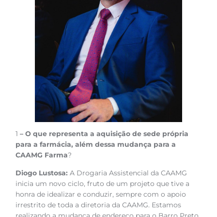
1
– O que representa a aquisição de sede própria
para a farmácia, além dessa mudança para a
CAAMG Farma
?
Diogo Lustosa:
A Drogaria Assistencial da CAAMG
inicia um novo ciclo, fruto de um projeto que tive a
honra de idealizar e conduzir, sempre com o apoio
irrestrito de toda a diretoria da CAAMG. Estamos
realizando a mudança de endereço para o Barro Preto,