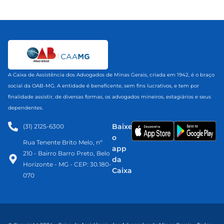
A Caixa de Assistência dos Advogados de Minas Gerais, criada em 1942, é o braço
social da OAB-MG. A entidade é beneficente, sem fins lucrativos, e tem por
finalidade assistir, de diversas formas, os advogados mineiros, estagiários e seus
dependentes.
Baixe
(31) 2125-6300​
o
Rua Tenente Brito Melo, nº
app
210 - Bairro Barro Preto, Belo
da
Horizonte - MG - CEP: 30.180-
Caixa
070