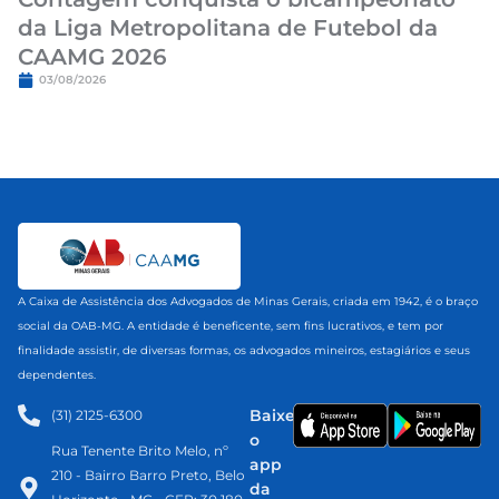
da Liga Metropolitana de Futebol da
CAAMG 2026
03/08/2026
A Caixa de Assistência dos Advogados de Minas Gerais, criada em 1942, é o braço
social da OAB-MG. A entidade é beneficente, sem fins lucrativos, e tem por
finalidade assistir, de diversas formas, os advogados mineiros, estagiários e seus
dependentes.
Baixe
(31) 2125-6300​
o
Rua Tenente Brito Melo, nº
app
210 - Bairro Barro Preto, Belo
da