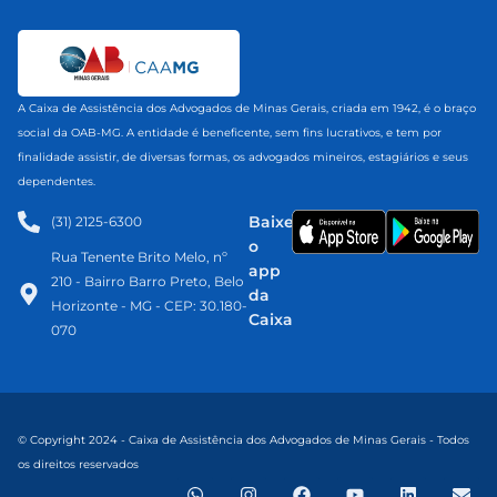
A Caixa de Assistência dos Advogados de Minas Gerais, criada em 1942, é o braço
social da OAB-MG. A entidade é beneficente, sem fins lucrativos, e tem por
finalidade assistir, de diversas formas, os advogados mineiros, estagiários e seus
dependentes.
Baixe
(31) 2125-6300​
o
Rua Tenente Brito Melo, nº
app
210 - Bairro Barro Preto, Belo
da
Horizonte - MG - CEP: 30.180-
Caixa
070
© Copyright 2024 - Caixa de Assistência dos Advogados de Minas Gerais - Todos
os direitos reservados