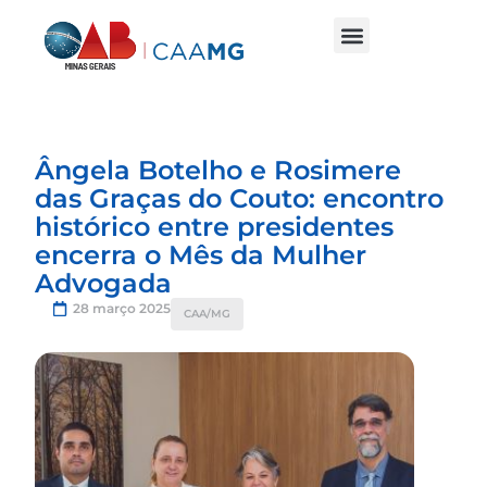
Ângela Botelho e Rosimere
das Graças do Couto: encontro
histórico entre presidentes
encerra o Mês da Mulher
Advogada
28 março 2025
CAA/MG