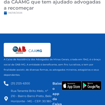
da CAAMG que tem ajudado advogadas
a recomeçar
06/08/2026
A Caixa de Assistência dos Advogados de Minas Gerais, criada em 1942, é o braço
social da OAB-MG. A entidade é beneficente, sem fins lucrativos, e tem por
finalidade assistir, de diversas formas, os advogados mineiros, estagiários e seus
dependentes.
Baixe
(31) 2125-6300​
o
Rua Tenente Brito Melo, nº
app
210 - Bairro Barro Preto, Belo
da
Horizonte - MG - CEP: 30.180-
Caixa