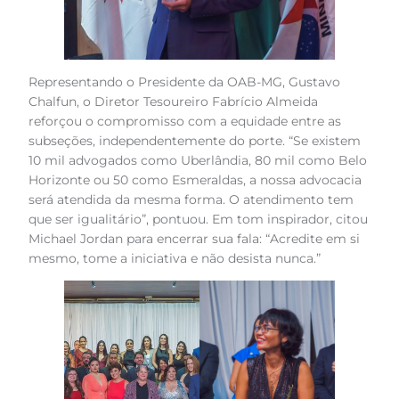
Representando o Presidente da OAB-MG, Gustavo
Chalfun, o Diretor Tesoureiro Fabrício Almeida
reforçou o compromisso com a equidade entre as
subseções, independentemente do porte. “Se existem
10 mil advogados como Uberlândia, 80 mil como Belo
Horizonte ou 50 como Esmeraldas, a nossa advocacia
será atendida da mesma forma. O atendimento tem
que ser igualitário”, pontuou. Em tom inspirador, citou
Michael Jordan para encerrar sua fala: “Acredite em si
mesmo, tome a iniciativa e não desista nunca.”