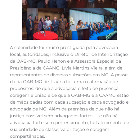
A solenidade foi muito prestigiada pela advocacia
local, autoridades, inclusive o Diretor de Interiorização
da OAB-MG, Paulo Henon e a Assessora Especial da
Presidência da CAAMG, Lívia Martins Vieira, além de
representantes de diversas subseções em MG. A posse
da da OAB-MG de Itaúna foi, uma reafirmação de
propósitos: de que a advocacia é feita de presença,
coragem e união e de que a OAB-MG e a CAAMG estão
de mãos dadas com cada subseção e cada advogado e
advogada de MG. Além da premissa de que não há
justiça possível sem advogados fortes — e não há
advocacia forte sem pertencimento, fortalecimento de
sua entidade de classe, valorização e coragem
compartilhadas.