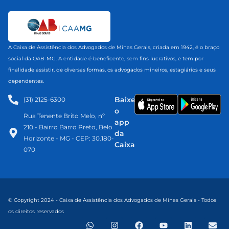
A Caixa de Assistência dos Advogados de Minas Gerais, criada em 1942, é o braço
social da OAB-MG. A entidade é beneficente, sem fins lucrativos, e tem por
finalidade assistir, de diversas formas, os advogados mineiros, estagiários e seus
dependentes.
Baixe
(31) 2125-6300​
o
Rua Tenente Brito Melo, nº
app
210 - Bairro Barro Preto, Belo
da
Horizonte - MG - CEP: 30.180-
Caixa
070
© Copyright 2024 - Caixa de Assistência dos Advogados de Minas Gerais - Todos
os direitos reservados