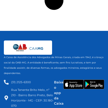
A Caixa de Assistência dos Advogados de Minas Gerais, criada em 1942, é o braço
social da OAB-MG. A entidade é beneficente, sem fins lucrativos, e tem por
finalidade assistir, de diversas formas, os advogados mineiros, estagiários e seus
dependentes.
Baixe
(31) 2125-6300​
o
Rua Tenente Brito Melo, nº
app
210 - Bairro Barro Preto, Belo
da
Horizonte - MG - CEP: 30.180-
Caixa
070