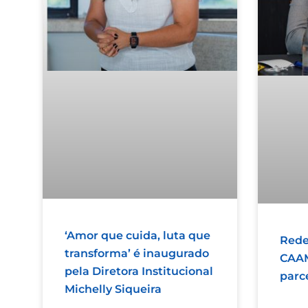
‘Amor que cuida, luta que
Rede
transforma’ é inaugurado
CAAM
pela Diretora Institucional
parc
Michelly Siqueira