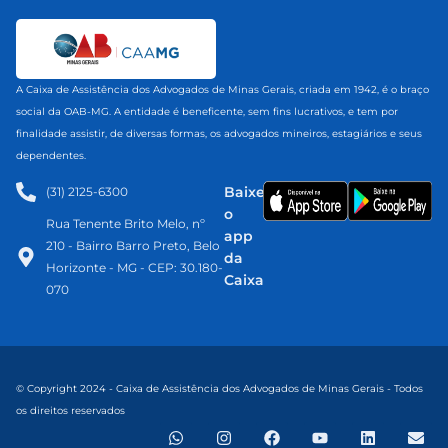
A Caixa de Assistência dos Advogados de Minas Gerais, criada em 1942, é o braço
social da OAB-MG. A entidade é beneficente, sem fins lucrativos, e tem por
finalidade assistir, de diversas formas, os advogados mineiros, estagiários e seus
dependentes.
Baixe
(31) 2125-6300​
o
Rua Tenente Brito Melo, nº
app
210 - Bairro Barro Preto, Belo
da
Horizonte - MG - CEP: 30.180-
Caixa
070
© Copyright 2024 - Caixa de Assistência dos Advogados de Minas Gerais - Todos
os direitos reservados