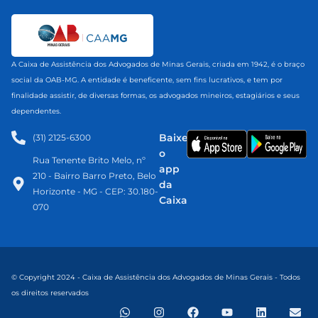
A Caixa de Assistência dos Advogados de Minas Gerais, criada em 1942, é o braço
social da OAB-MG. A entidade é beneficente, sem fins lucrativos, e tem por
finalidade assistir, de diversas formas, os advogados mineiros, estagiários e seus
dependentes.
Baixe
(31) 2125-6300​
o
Rua Tenente Brito Melo, nº
app
210 - Bairro Barro Preto, Belo
da
Horizonte - MG - CEP: 30.180-
Caixa
070
© Copyright 2024 - Caixa de Assistência dos Advogados de Minas Gerais - Todos
os direitos reservados