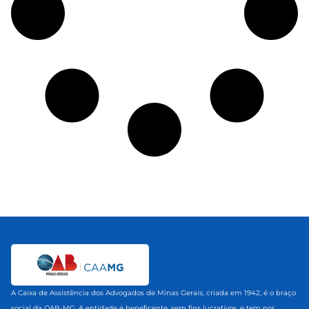
A Caixa de Assistência dos Advogados de Minas Gerais, criada em 1942, é o braço
social da OAB-MG. A entidade é beneficente, sem fins lucrativos, e tem por