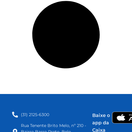
(31) 2125-6300​
Baixe o
app da
Rua Tenente Brito Melo, nº 210 -
Caixa
Bairro Barro Preto, Belo