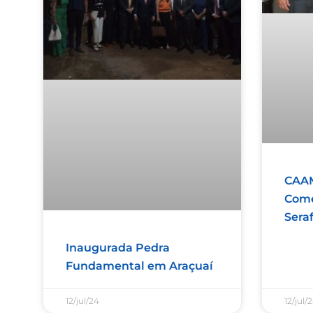
CAAM
Come
Sera
Inaugurada Pedra
Fundamental em Araçuaí
12/jul/24
12/jul/