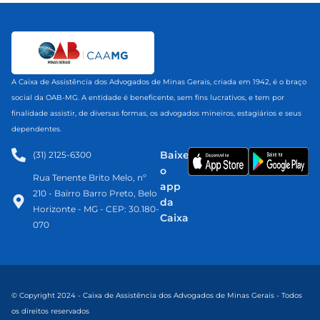
A Caixa de Assistência dos Advogados de Minas Gerais, criada em 1942, é o braço
social da OAB-MG. A entidade é beneficente, sem fins lucrativos, e tem por
finalidade assistir, de diversas formas, os advogados mineiros, estagiários e seus
dependentes.
Baixe
(31) 2125-6300​
o
Rua Tenente Brito Melo, nº
app
210 - Bairro Barro Preto, Belo
da
Horizonte - MG - CEP: 30.180-
Caixa
070
© Copyright 2024 - Caixa de Assistência dos Advogados de Minas Gerais - Todos
os direitos reservados