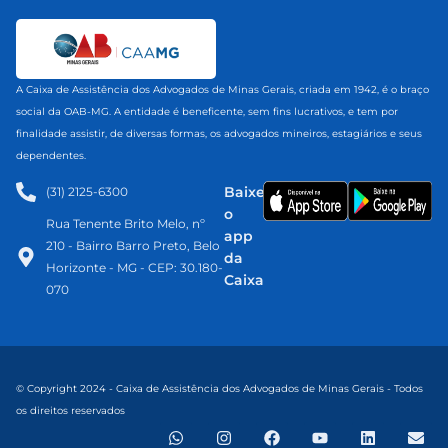
A Caixa de Assistência dos Advogados de Minas Gerais, criada em 1942, é o braço
social da OAB-MG. A entidade é beneficente, sem fins lucrativos, e tem por
finalidade assistir, de diversas formas, os advogados mineiros, estagiários e seus
dependentes.
Baixe
(31) 2125-6300​
o
Rua Tenente Brito Melo, nº
app
210 - Bairro Barro Preto, Belo
da
Horizonte - MG - CEP: 30.180-
Caixa
070
© Copyright 2024 - Caixa de Assistência dos Advogados de Minas Gerais - Todos
os direitos reservados