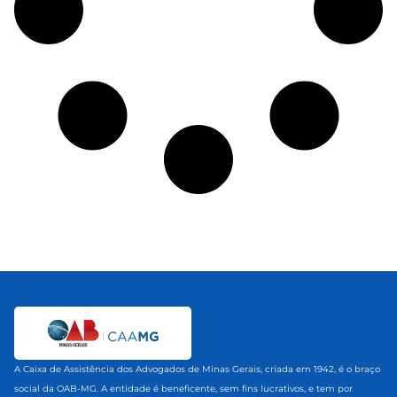
A Caixa de Assistência dos Advogados de Minas Gerais, criada em 1942, é o braço
social da OAB-MG. A entidade é beneficente, sem fins lucrativos, e tem por