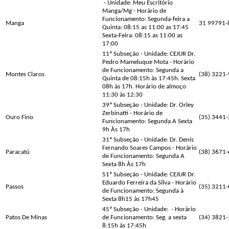
- Unidade: Meu Escritório
Manga/Mg - Horário de
Funcionamento: Segunda-feira a
Manga
31 99791-
Quinta: 08:15 as 11:00 as 17:45
Sexta-Feira: 08:15 as 11:00 as
17:00
11ª Subseção - Unidade: CEJUR Dr.
Pedro Mameluque Mota - Horário
de Funcionamento: Segunda a
Montes Claros
(38) 3221
Quinta de 08:15h às 17:45h. Sexta
08h às 17h. Horário de almoço
11:30 às 12:30
39ª Subseção - Unidade: Dr. Orley
Zerbinatti - Horário de
Ouro Fino
(35) 3441
Funcionamento: Segunda A Sexta
9h Às 17h
31ª Subseção - Unidade: Dr. Denis
Fernando Soares Campos - Horário
Paracatú
(38) 3671
de Funcionamento: Segunda A
Sexta 8h Às 17h
51ª Subseção - Unidade: CEJUR Dr.
Eduardo Ferreira da Silva - Horário
Passos
(35) 3211
de Funcionamento: Segunda à
Sexta 8h15 às 17h45
45ª Subseção - Unidade:
- Horário
Patos De Minas
de Funcionamento: Seg. a sexta
(34) 3821
8:15h às 17:45h