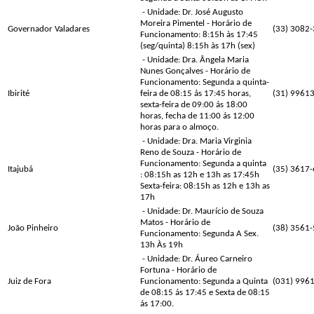
- Unidade: Dr. José Augusto
Moreira Pimentel - Horário de
Governador Valadares
(33) 3082
Funcionamento: 8:15h às 17:45
(seg/quinta) 8:15h às 17h (sex)
- Unidade: Dra. Ângela Maria
Nunes Gonçalves - Horário de
Funcionamento: Segunda a quinta-
Ibirité
feira de 08:15 ás 17:45 horas,
(31) 9961
sexta-feira de 09:00 ás 18:00
horas, fecha de 11:00 ás 12:00
horas para o almoço.
- Unidade: Dra. Maria Virginia
Reno de Souza - Horário de
Funcionamento: Segunda a quinta
Itajubá
(35) 3617
: 08:15h as 12h e 13h as 17:45h
Sexta-feira: 08:15h as 12h e 13h as
17h
- Unidade: Dr. Maurício de Souza
Matos - Horário de
João Pinheiro
(38) 3561
Funcionamento: Segunda A Sex.
13h Às 19h
- Unidade: Dr. Áureo Carneiro
Fortuna - Horário de
Juiz de Fora
Funcionamento: Segunda a Quinta
(031) 996
de 08:15 ás 17:45 e Sexta de 08:15
ás 17:00.