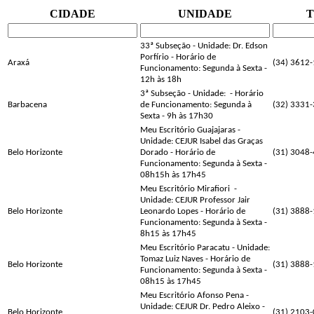
CIDADE
UNIDADE
33ª Subseção - Unidade: Dr. Edson
Porfírio - Horário de
Araxá
(34) 3612
Funcionamento: Segunda à Sexta -
12h às 18h
3ª Subseção - Unidade:
- Horário
Barbacena
de Funcionamento: Segunda à
(32) 3331
Sexta - 9h às 17h30
Meu Escritório Guajajaras -
Unidade: CEJUR Isabel das Graças
Belo Horizonte
Dorado - Horário de
(31) 3048
Funcionamento: Segunda à Sexta -
08h15h às 17h45
Meu Escritório Mirafiori
-
Unidade: CEJUR Professor Jair
Belo Horizonte
Leonardo Lopes - Horário de
(31) 3888
Funcionamento: Segunda à Sexta -
8h15 às 17h45
Meu Escritório Paracatu - Unidade:
Tomaz Luiz Naves - Horário de
Belo Horizonte
(31) 3888
Funcionamento: Segunda à Sexta -
08h15 às 17h45
Meu Escritório Afonso Pena -
Unidade: CEJUR Dr. Pedro Aleixo -
Belo Horizonte
(31) 2103-