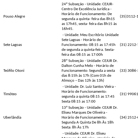
24ª Subseção - Unidade: CEJUR-
Centro De Excelência Jurídica -
Horário de Funcionamento: De
Pouso Alegre
(35)3112-
segunda a quinta- feira das 8h15
as 17h45, sexta- feira das 8h15 às
16h45.
- Unidade: Meu Escritório Unidade
Sete Lagoas - Horário de
Sete Lagoas
Funcionamento: 08:15 as 17:45h
(31) 2212
de segunda a quinta-feira. Sexta-
feira das 08:15 as 17:00h
28ª Subseção - Unidade: CEJUR Dr.
Dalton Cunha Melo - Horário de
Teófilo Otoni
Funcionamento: Segunda a sexta
(33) 3086
das 8:15h às 17h (Com 01h de
Almoço – Das 12h às 13h)
- Unidade: Dr. Luiz Santos Vieira -
Horário de Funcionamento:
Timóteo
(31) 9906
segunda a quinta 08:15 as 17:45
Sexta 08:15 as 17:00
13ª Subseção - Unidade: CEJUR Dr.
Eliseu Marques De Oliveira -
Uberlândia
Horário de Funcionamento:
(34) 2512
Segunda A Quinta De 8h Às 18h
Sexta: 8h Às 17h
- Unidade: CEJUR Dr. Eliseu